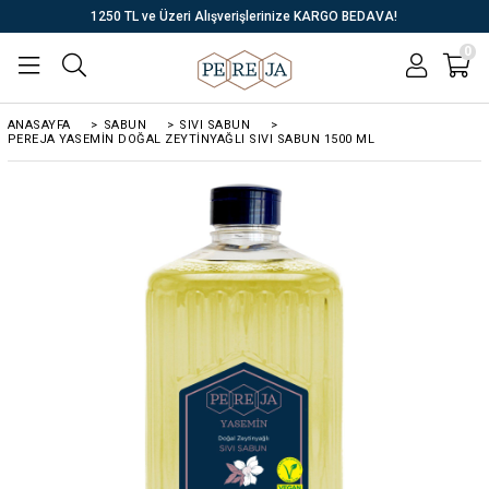
1250 TL ve Üzeri Alışverişlerinize KARGO BEDAVA!
0
ANASAYFA
>
SABUN
>
SIVI SABUN
>
PEREJA YASEMIN DOĞAL ZEYTINYAĞLI SIVI SABUN 1500 ML