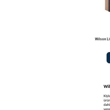
Wilson L
Wil
Kişi
ürün
dahi
vere