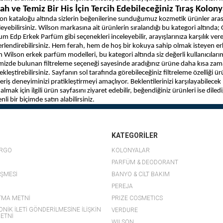
ah ve Temiz Bir His İçin Tercih Edebileceğiniz Tıraş Kolon
on kataloğu altında sizlerin beğenilerine sunduğumuz kozmetik ürünler aras
leyebilirsiniz. Wilson markasına ait ürünlerin sıralandığı bu kategori altı
ium Edp Erkek Parfüm gibi seçenekleri inceleyebilir, arayışlarınıza karşılık v
rlendirebilirsiniz. Hem ferah, hem de hoş bir kokuya sahip olmak isteyen erke
n Wilson erkek parfüm modelleri, bu kategori altında siz değerli kullanıcıları
mizde bulunan filtreleme seçeneği sayesinde aradığınız ürüne daha kısa zamand
ekleştirebilirsiniz. Sayfanın sol tarafında görebileceğiniz filtreleme özelliği ürün
veriş deneyiminizi pratikleştirmeyi amaçlıyor. Beklentilerinizi karşılayabilec
i almak için ilgili ürün sayfasını ziyaret edebilir, beğendiğiniz ürünleri ise diled
nli bir biçimde satın alabilirsiniz.
KATEGORİLER
ARGO
KOLONYALAR
PARFÜM & DEODORANT
EŞMESİ
BANYO & CİLT BAKIM
PEREJA
TMA METNİ
PRIZE COSMETICS
ONİK İLETİ GÖNDERİLMESİNE İLİŞKİN
VERDURE
ETNİ
WILSON