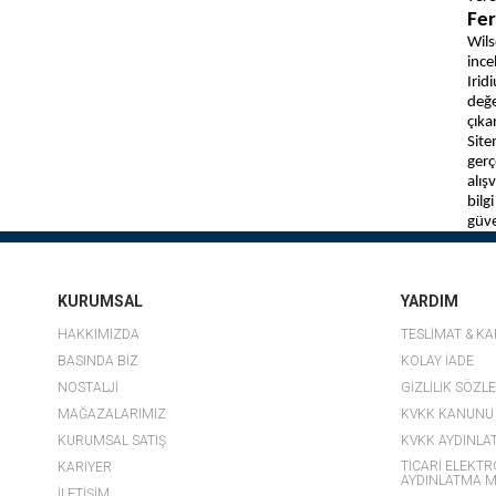
Fer
Wils
ince
Irid
değe
çıka
Site
gerç
alış
bilg
güve
KURUMSAL
YARDIM
HAKKIMIZDA
TESLİMAT & K
BASINDA BİZ
KOLAY İADE
NOSTALJİ
GİZLİLİK SÖZL
MAĞAZALARIMIZ
KVKK KANUNU
KURUMSAL SATIŞ
KVKK AYDINLA
TİCARİ ELEKTR
KARİYER
AYDINLATMA M
İLETİŞİM