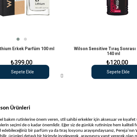
ithium Erkek Parfüm 100 ml
Wilson Sensitive Tıraş Sonrası
140 ml
₺399,00
₺120,00
Sepete Ekle
Sepete Ekle
son Ürünleri
sel bakım rutinlerine önem veren, stil sahibi erkekler için aksesuar ve kıyafet
lerin seçimi de o kadar önemlidir. Eğer siz de günlük rutininize hem kaliteli 
l edebileceğiniz bir parfüm ya da tıraş losyonu arayışındaysanız, Pereja’nın W
bilir, ürünleri detaylı bir biçimde inceleyerek, arayışınıza yanıt verecek olan m