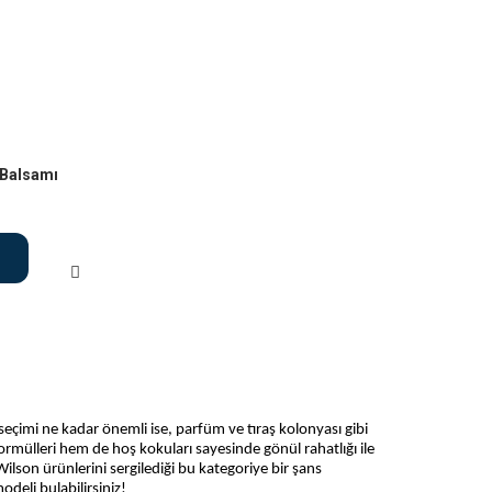
 Balsamı
 seçimi ne kadar önemli ise, parfüm ve tıraş kolonyası gibi
formülleri hem de hoş kokuları sayesinde gönül rahatlığı ile
ilson ürünlerini sergilediği bu kategoriye bir şans
odeli bulabilirsiniz!