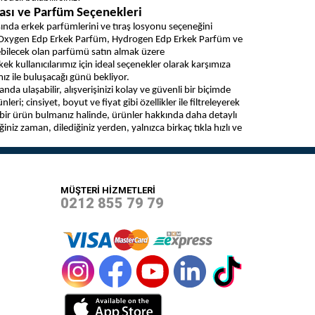
yası ve Parfüm Seçenekleri
ında erkek parfümlerini ve tıraş losyonu seçeneğini
nda; Oxygen Edp Erkek Parfüm, Hydrogen Edp Erkek Parfüm ve
erebilecek olan parfümü satın almak üzere
k kullanıcılarımız için ideal seçenekler olarak karşımıza
mız ile buluşacağı günü bekliyor.
a ulaşabilir, alışverişinizi kolay ve güvenli bir biçimde
leri; cinsiyet, boyut ve fiyat gibi özellikler ile filtreleyerek
ek bir ürün bulmanız halinde, ürünler hakkında daha detaylı
iğiniz zaman, dilediğiniz yerden, yalnızca birkaç tıkla hızlı ve
MÜŞTERİ HİZMETLERİ
0212 855 79 79