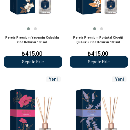
Pereja Premium Yasemin Çubuklu
Pereja Premium Portakal Çiçeği
Oda Kokusu 100 ml
Çubuklu Oda Kokusu 100 ml
₺415,00
₺415,00
Sepete Ekle
Sepete Ekle
Yeni
Yeni
Ürün
Ürün