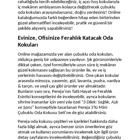
rahatlığıyla tercih edebileceğiniz, iç açıcı hoş kokularıyla
iç mekânın ambiyansını kolayca değiştirecek çubuklu
oda kokuları arayışındaysanız, doğru yerdesiniz! Online
kataloğumuzda farklı beğenilere hitap eden birbirinden
güzel alternatifleri inceleyebilir, pratik ve güvenli bir
şekilde alışveriş yapabilirsiniz!
Evinize, Ofisinize Ferahlık Katacak Oda
Kokuları
Online mağazamızda yer alan çubuklu oda kokuları,
oldukça geniş bir yelpazeye yayılıyor. Şık görünümleriyle
dikkat çeken, özel formülleriyle uzun süre iç mekânın
güzel kokmasını sağlayan bu ürünler ile, ev ve iş
yerlerinin havasını değiştirebilirsiniz. Öne çıkan kokular
arasında mimoza, yasemin, gül, lavanta, pudra, vanilya
& tarçın, ve yeşil çay gibi ürünler yer almaktadır.
Bunların yanı sıra, Pereja’nın Tatlı Hayat ve Ferahlık
Esintisi konseptlerini de inceleyebilir, ayrıca kokuların
sihrine inananlar için yeni yıla özel
“3 Dilek: Sağlık, Aşk
ve Şans”
konseptiyle tasarlanan Pereja 3'lü Mini
Çubuklu Oda Kokusu Seti’ne de göz atabilirsiniz.
Pereja oda kokusu çeşitleri ve içerikleri hakkında daha
fazla bilgi almak, ayrıca benzer ürün önerilerine göz
atmak ve kullanıcı yorumlarını incelemek için ilgili ürün
detay sayfalarını inceleyebilirsiniz. Beğendiğiniz çubuklu