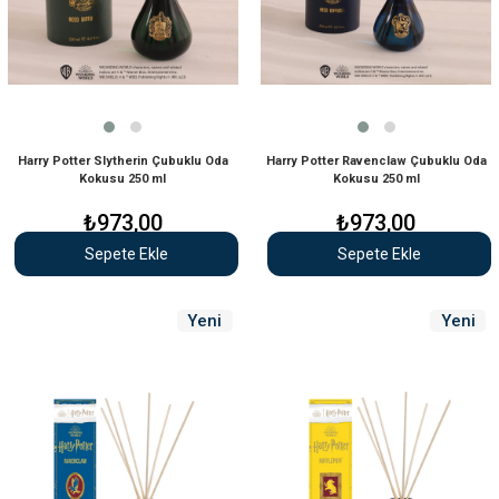
Harry Potter Slytherin Çubuklu Oda
Harry Potter Ravenclaw Çubuklu Oda
Kokusu 250 ml
Kokusu 250 ml
₺973,00
₺973,00
Sepete Ekle
Sepete Ekle
Yeni
Yeni
Ürün
Ürün