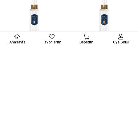
Anasayfa
Favorilerim
Sepetim
Üye Girişi
Pereja Yasemin Kolonyası 100 ml Pet
Pereja Portakal Çiçeği Kolonyası 100
Şişe
ml Pet Şişe
₺120,00
₺120,00
Sepete Ekle
Sepete Ekle
Pereja Kolonya Çeşitleri
Hem kültür ve geleneklerimizde, hem de günlük
hayatımızda büyük bir yer tutan, hoş kokularıyla keyif