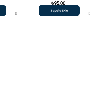
₺95,00
Sepete Ekle