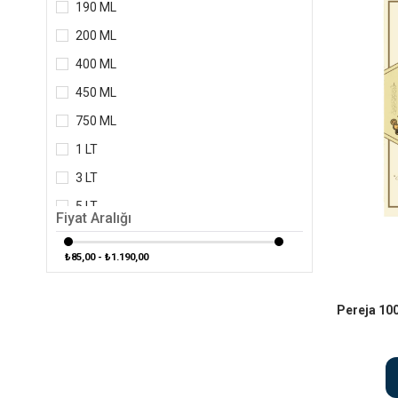
190 ML
200 ML
400 ML
450 ML
750 ML
1 LT
3 LT
5 LT
Fiyat Aralığı
₺85,00 - ₺1.190,00
Pereja 100