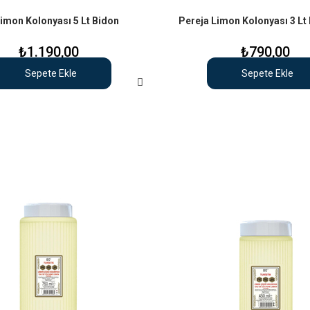
imon Kolonyası 5 Lt Bidon
Pereja Limon Kolonyası 3 Lt
₺1.190,00
₺790,00
Sepete Ekle
Sepete Ekle