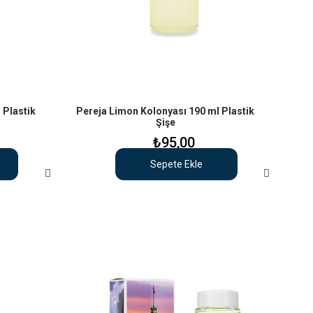
 Plastik
Pereja Limon Kolonyası 190 ml Plastik
Şişe
₺95,00
Sepete Ekle