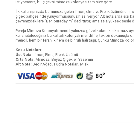
istiyorsanız, bu çiçeksi mimoza kolonyası tam size göre.
İlk kullanışınızda burnunuza gelen limon, elma ve Frenk üzümünün meyv
çiçek bahçesinde yürüyormuşsunuz hissi veriyor. Alt notalarda sizi k
çevrenizdekilere “Ben buradayım” dedirtiyor; ama asla yüksek sesle d
Pereja Mimoza Kolonyalı mendil yalnızca güzel kokmakla kalmaz; ayn
kullanabileceğiniz bu kaliteli kolonyalı mendil ile, tek bir dokunuşla
mendil, hem bir ferahlık hem de bir ruh hâli taşır. Çünkü Mimoza Kolo
Koku Notaları:
Üst Nota:
Limon, Elma, Frenk Üzümü
Orta Nota:
Mimoza, Beyaz Çiçekler, Yasemin
Alt Nota:
Sedir Ağacı, Pudra Notaları, Misk