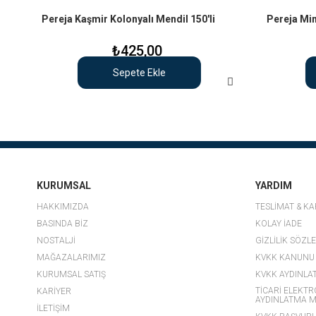
Pereja Kaşmir Kolonyalı Mendil 150'li
Pereja Mimo
₺425,00
Sepete Ekle
KURUMSAL
YARDIM
HAKKIMIZDA
TESLİMAT & K
BASINDA BİZ
KOLAY İADE
NOSTALJİ
GİZLİLİK SÖZL
MAĞAZALARIMIZ
KVKK KANUNU
KURUMSAL SATIŞ
KVKK AYDINLA
TİCARİ ELEKTR
KARİYER
AYDINLATMA M
İLETİŞİM