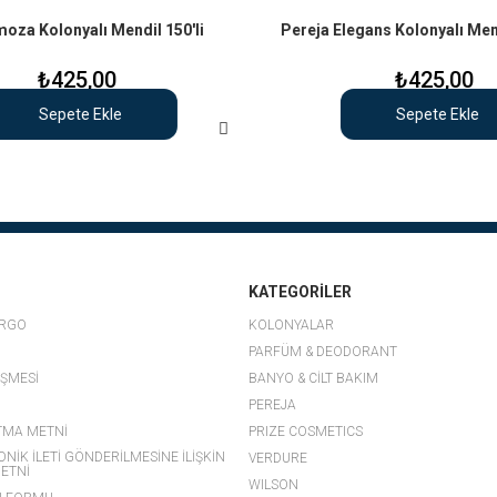
za Kolonyalı Mendil 150'li
Pereja Elegans Kolonyalı Mendi
₺425,00
₺425,00
Sepete Ekle
Sepete Ekle
KATEGORİLER
ARGO
KOLONYALAR
PARFÜM & DEODORANT
EŞMESİ
BANYO & CİLT BAKIM
PEREJA
TMA METNİ
PRIZE COSMETICS
ONİK İLETİ GÖNDERİLMESİNE İLİŞKİN
VERDURE
ETNİ
WILSON