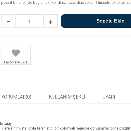
pozitif bir enerjiyle başlamak, kendinizi taze, dinç ve zarif hissetmek istiyor
Favorilere Ekle
YORUMLAR
(0)
KULLANIM ŞEKLİ
UYARI
e taşıyın.
ja’nın ustalığıyla ferahlatıcı bir kolonyalı mendile dönüşüyor. Güne pozitif b