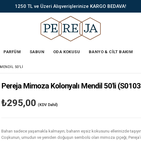
1250 TL ve Üzeri Alışverişlerinize KARGO BEDAVA!
PARFÜM
SABUN
ODA KOKUSU
BANYO & CİLT BAKIM
ENDIL 50'LI
Pereja Mimoza Kolonyalı Mendil 50'li
(S0103
₺295,00
(KDV Dahil)
Baharı sadece yaşamakla kalmayın; baharın eşsiz kokusunu ellerinizde taşıyın
Coşkunun, umudun ve yeniden doğuşun sembolü olan mimoza çiçeği, Pereja’nın 