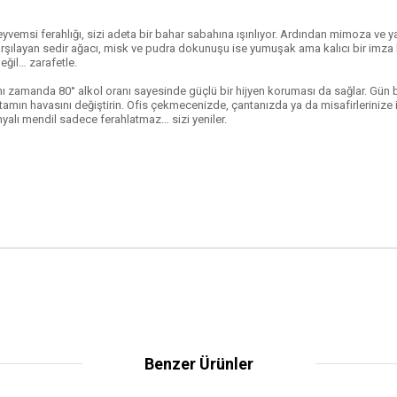
emsi ferahlığı, sizi adeta bir bahar sabahına ışınlıyor. Ardından mimoza ve ya
arşılayan sedir ağacı, misk ve pudra dokunuşu ise yumuşak ama kalıcı bir imza
eğil… zarafetle.
ı zamanda 80° alkol oranı sayesinde güçlü bir hijyen koruması da sağlar. Gün
 ortamın havasını değiştirin. Ofis çekmecenizde, çantanızda ya da misafirleriniz
nyalı mendil sadece ferahlatmaz… sizi yeniler.
Benzer Ürünler