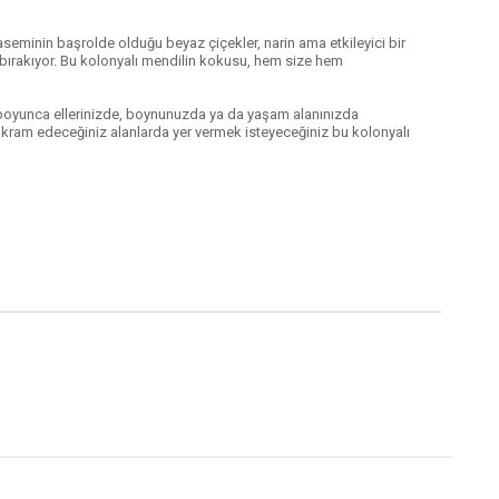
seminin başrolde olduğu beyaz çiçekler, narin ama etkileyici bir
 bırakıyor. Bu kolonyalı mendilin kokusu, hem size hem
 boyunca ellerinizde, boynunuzda ya da yaşam alanınızda
e ikram edeceğiniz alanlarda yer vermek isteyeceğiniz bu kolonyalı