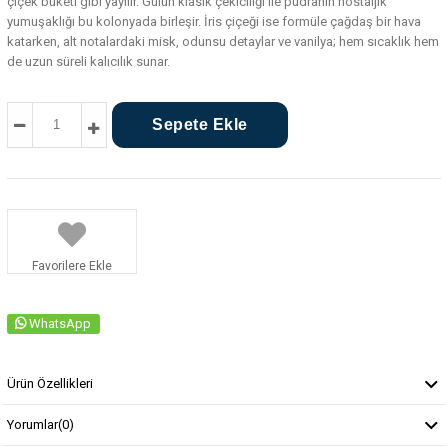
çiçek buketi gibi yayılır. Gülün klasik çekiciliği ile pudranın nostaljik
yumuşaklığı bu kolonyada birleşir. İris çiçeği ise formüle çağdaş bir hava
katarken, alt notalardaki misk, odunsu detaylar ve vanilya; hem sıcaklık hem
de uzun süreli kalıcılık sunar.
Favorilere Ekle
WhatsApp
Ürün Özellikleri
Yorumlar
(0)