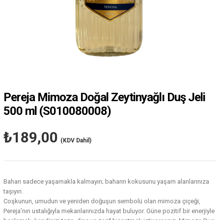
Pereja Mimoza Doğal Zeytinyağlı Duş Jeli
500 ml
(S010080008)
₺189,00
(KDV Dahil)
Baharı sadece yaşamakla kalmayın; baharın kokusunu yaşam alanlarınıza
taşıyın.
Coşkunun, umudun ve yeniden doğuşun sembolü olan mimoza çiçeği,
Pereja’nın ustalığıyla mekanlarınızda hayat buluyor. Güne pozitif bir enerjiyle