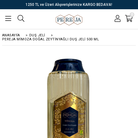
1250 TL ve Üzeri Alışverişlerinize KARGO BEDAVA!
0
ANASAYFA
>
DUŞ JELİ
>
PEREJA MIMOZA DOĞAL ZEYTINYAĞLI DUŞ JELI 500 ML