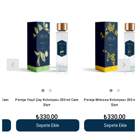
am
Pereja Yeşil Çay Kolonyası 250 ml Cam
Pereja Mimoza Kolonyası 250 ml C
Şişe
Şişe
₺330,00
₺330,00
Sepete Ekle
Sepete Ekle