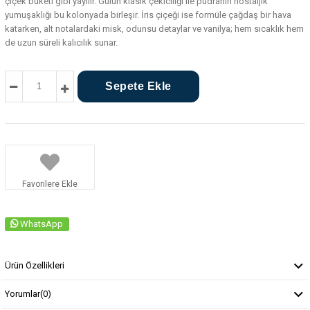
çiçek buketi gibi yayılır. Gülün klasik çekiciliği ile pudranın nostaljik
yumuşaklığı bu kolonyada birleşir. İris çiçeği ise formüle çağdaş bir hava
katarken, alt notalardaki misk, odunsu detaylar ve vanilya; hem sıcaklık hem
de uzun süreli kalıcılık sunar.
Favorilere Ekle
WhatsApp
Ürün Özellikleri
Yorumlar
(0)