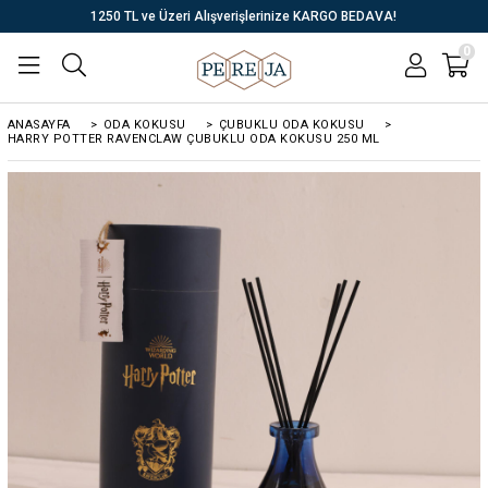
1250 TL ve Üzeri Alışverişlerinize KARGO BEDAVA!
0
ANASAYFA
>
ODA KOKUSU
>
ÇUBUKLU ODA KOKUSU
>
HARRY POTTER RAVENCLAW ÇUBUKLU ODA KOKUSU 250 ML