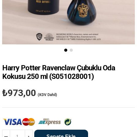
Harry Potter Ravenclaw Çubuklu Oda
Kokusu 250 ml
(S051028001)
₺973,00
(KDV Dahil)