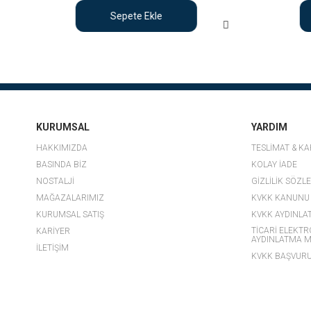
Sepete Ekle
KURUMSAL
YARDIM
HAKKIMIZDA
TESLİMAT & K
BASINDA BİZ
KOLAY İADE
NOSTALJİ
GİZLİLİK SÖZL
MAĞAZALARIMIZ
KVKK KANUNU
KURUMSAL SATIŞ
KVKK AYDINLA
TİCARİ ELEKTR
KARİYER
AYDINLATMA M
İLETİŞİM
KVKK BAŞVUR