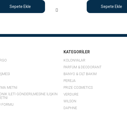
Sepete Ekle
Sepete Ekle
KATEGORİLER
ARGO
KOLONYALAR
PARFÜM & DEODORANT
EŞMESİ
BANYO & CİLT BAKIM
PEREJA
TMA METNİ
PRIZE COSMETICS
ONİK İLETİ GÖNDERİLMESİNE İLİŞKİN
VERDURE
ETNİ
WILSON
U FORMU
DAPHNE