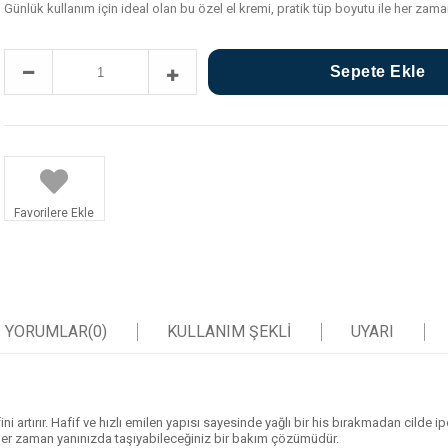
Günlük kullanım için ideal olan bu özel el kremi, pratik tüp boyutu ile her za
Favorilere Ekle
YORUMLAR
(0)
KULLANIM ŞEKLİ
UYARI
ni artırır. Hafif ve hızlı emilen yapısı sayesinde yağlı bir his bırakmadan cilde i
e her zaman yanınızda taşıyabileceğiniz bir bakım çözümüdür.