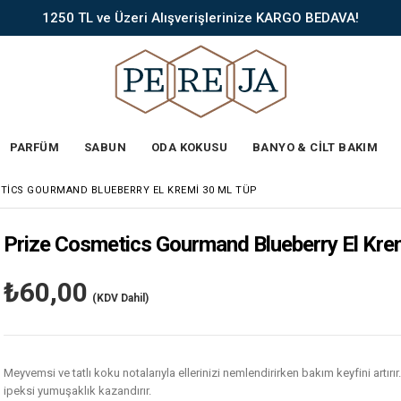
1250 TL ve Üzeri Alışverişlerinize KARGO BEDAVA!
PARFÜM
SABUN
ODA KOKUSU
BANYO & CİLT BAKIM
TICS GOURMAND BLUEBERRY EL KREMI 30 ML TÜP
Prize Cosmetics Gourmand Blueberry El Kre
₺60,00
(KDV Dahil)
Meyvemsi ve tatlı koku notalarıyla ellerinizi nemlendirirken bakım keyfini artırır
ipeksi yumuşaklık kazandırır.