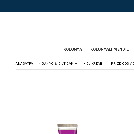
KOLONYA
KOLONYALI MENDİL
ANASAYFA
>
BANYO & CİLT BAKIM
>
EL KREMİ
>
PRIZE COSME