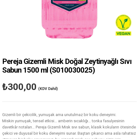
Pereja Gizemli Misk Doğal Zeytinyağlı Sıvı
Sabun 1500 ml
(S010030025)
₺300,00
(KDV Dahil)
Gizemli bir çekicilik, yumuşak ama unutulmaz bir koku deneyimi.
Miskin yumuşak, tensel etkisi… amberin sıcaklığı… tonka fasulyesinin
davetkâr notaları… Pereja Gizemli Misk sıvı sabun, klasik kokuların ötesinde
çekici ve duyusal bir koku deneyimi sunar. Baştan çıkarıcı ama asla rahatsız