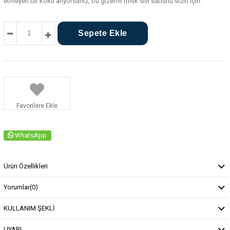
etmeyen bir koku arıyorsanız, bu gizemli misk sıvı sabunu sizin için.
Favorilere Ekle
WhatsApp
Ürün Özellikleri
Yorumlar
(0)
KULLANIM ŞEKLİ
UYARI