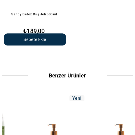
Sandy Detox Duş Jeli 500 ml
₺189,00
Sepete Ekle
Benzer Ürünler
Yeni
Ye
Ürün
Ür