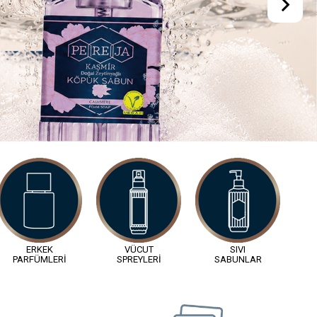
ttı
Tüm Banka Kredi Kartları
ve BKM Express ile Ödeme İmkanı