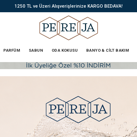
1250 TL ve Üzeri Alışverişlerinize KARGO BEDAVA!
PARFÜM
SABUN
ODA KOKUSU
BANYO & CİLT BAKIM
PARFÜMLÜ
ODA
ÇUBUKLU ODA
KOLONYALAR
SPREYİ
KOKULARI