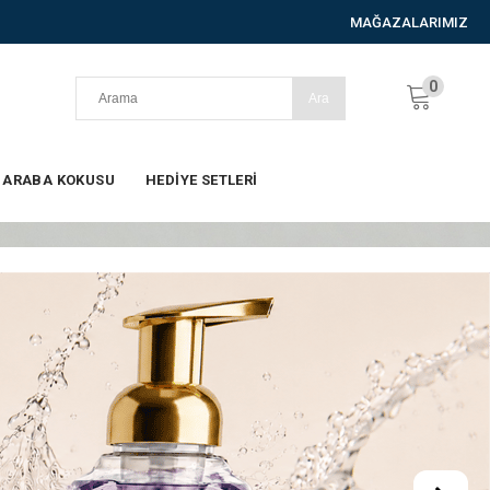
MAĞAZALARIMIZ
0
ARABA KOKUSU
HEDİYE SETLERİ
ERKEK
VÜCUT
SIVI
E
PARFÜMLERİ
SPREYLERİ
SABUNLAR
L