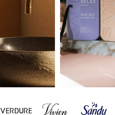
KATEGORİLER
ARGO
KOLONYALAR
PARFÜM & DEODORANT
EŞMESİ
BANYO & CİLT BAKIM
PEREJA
TMA METNİ
PRIZE COSMETICS
ONİK İLETİ GÖNDERİLMESİNE İLİŞKİN
VERDURE
ETNİ
WILSON
U FORMU
DAPHNE