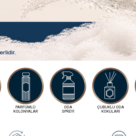
Hızlı Kolay İade
Müşteri Destek Ha
14 Gün İçinde
0212 855 79 79