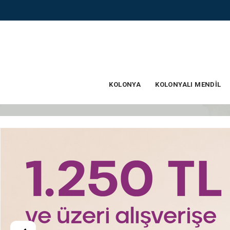
KOLONYA
KOLONYALI MENDİL
HARRY POTTER
YENİ
LİMON
KOLEKSİYONU
ÜRÜNLER
KOLONYALARI