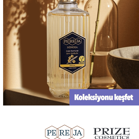
KURUMSAL
YARDIM
HAKKIMIZDA
TESLİMAT & K
BASINDA BİZ
KOLAY İADE
NOSTALJİ
GİZLİLİK SÖZL
MAĞAZALARIMIZ
KVKK KANUNU
KURUMSAL SATIŞ
KVKK AYDINLA
TİCARİ ELEKTR
KARİYER
AYDINLATMA M
İLETİŞİM
KVKK BAŞVUR